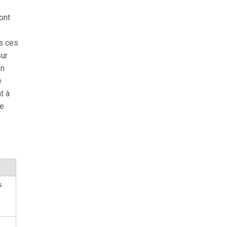
ont
ns ces
sur
on
e
t à
ne
s