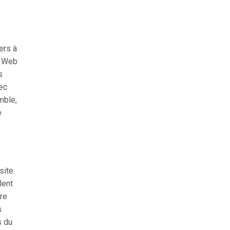
ers à
e Web
s
ec
mble,
e
site.
lent
re
s
s du