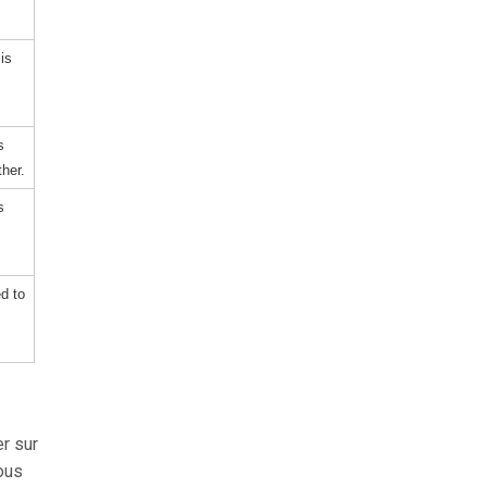
is
s
ther.
s
d to
r sur
vous