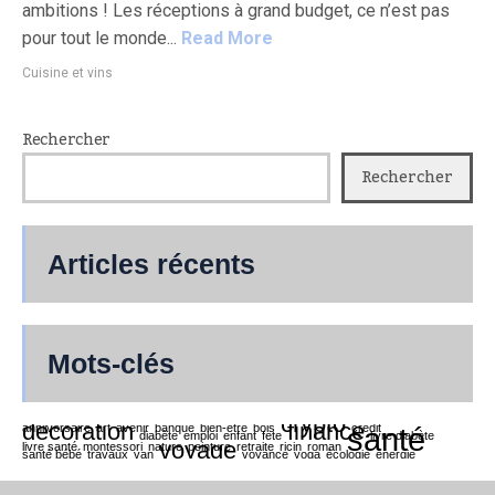
ambitions ! Les réceptions à grand budget, ce n’est pas
pour tout le monde...
Read More
Cuisine et vins
Rechercher
Rechercher
Articles récents
Mots-clés
crypto
decoration
finance
anniiversaire
art
avenir
banque
bien-être
bois
santé
crédit
diabète
emploi
enfant
fete
livre diabète
voyage
livre santé
montessori
nature
peinture
retraite
ricin
roman
santé bébé
travaux
van
voyance
yoga
écologie
énergie