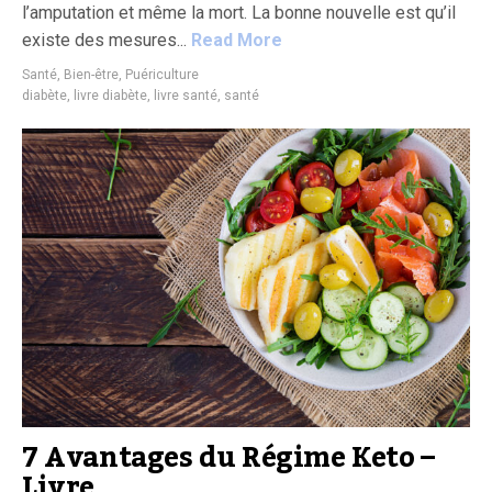
l’amputation et même la mort. La bonne nouvelle est qu’il
existe des mesures...
Read More
Santé, Bien-être, Puériculture
diabète
,
livre diabète
,
livre santé
,
santé
7 Avantages du Régime Keto –
Livre